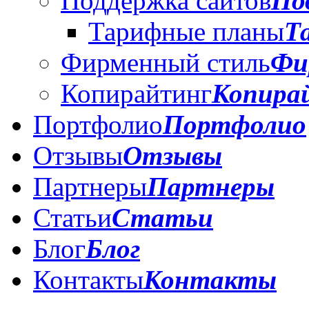
Поддержка сайтов
По
Тарифные планы
Т
Фирменный стиль
Фи
Копирайтинг
Копира
Портфолио
Портфолио
Отзывы
Отзывы
Партнеры
Партнеры
Статьи
Статьи
Блог
Блог
Контакты
Контакты